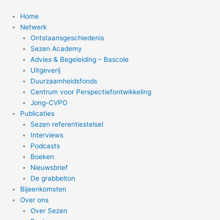
Ga
naar
Home
de
Netwerk
inhoud
Ontstaansgeschiedenis
Sezen Academy
Advies & Begeleiding – Bascole
Uitgeverij
Duurzaamheidsfonds
Centrum voor Perspectiefontwikkeling
Jong-CVPO
Publicaties
Sezen referentiestelsel
Interviews
Podcasts
Boeken
Nieuwsbrief
De grabbelton
Bijeenkomsten
Over ons
Over Sezen