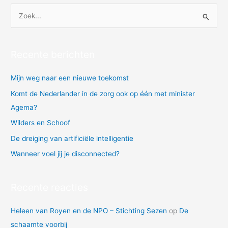
Z
o
e
Recente berichten
k
n
Mijn weg naar een nieuwe toekomst
a
Komt de Nederlander in de zorg ook op één met minister
a
Agema?
r
Wilders en Schoof
:
De dreiging van artificiële intelligentie
Wanneer voel jij je disconnected?
Recente reacties
Heleen van Royen en de NPO – Stichting Sezen
op
De
schaamte voorbij