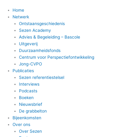
Ga
naar
Home
de
Netwerk
inhoud
Ontstaansgeschiedenis
Sezen Academy
Advies & Begeleiding – Bascole
Uitgeverij
Duurzaamheidsfonds
Centrum voor Perspectiefontwikkeling
Jong-CVPO
Publicaties
Sezen referentiestelsel
Interviews
Podcasts
Boeken
Nieuwsbrief
De grabbelton
Bijeenkomsten
Over ons
Over Sezen