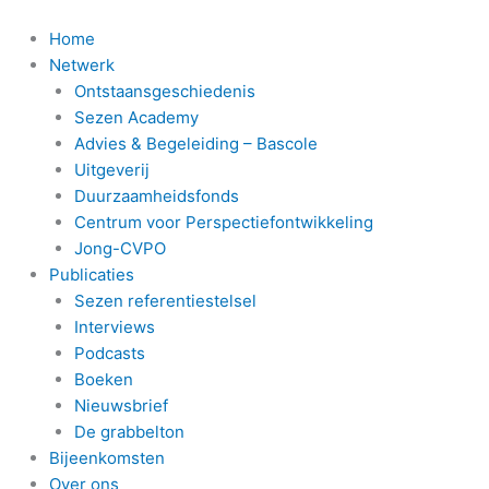
Ga
naar
Home
de
Netwerk
inhoud
Ontstaansgeschiedenis
Sezen Academy
Advies & Begeleiding – Bascole
Uitgeverij
Duurzaamheidsfonds
Centrum voor Perspectiefontwikkeling
Jong-CVPO
Publicaties
Sezen referentiestelsel
Interviews
Podcasts
Boeken
Nieuwsbrief
De grabbelton
Bijeenkomsten
Over ons