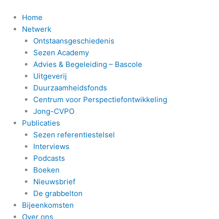
Ga
naar
Home
de
Netwerk
inhoud
Ontstaansgeschiedenis
Sezen Academy
Advies & Begeleiding – Bascole
Uitgeverij
Duurzaamheidsfonds
Centrum voor Perspectiefontwikkeling
Jong-CVPO
Publicaties
Sezen referentiestelsel
Interviews
Podcasts
Boeken
Nieuwsbrief
De grabbelton
Bijeenkomsten
Over ons