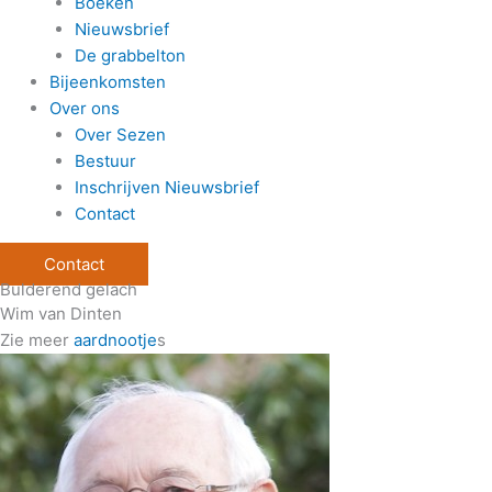
Boeken
Nieuwsbrief
De grabbelton
Bijeenkomsten
Over ons
Over Sezen
Bestuur
Inschrijven Nieuwsbrief
Contact
Contact
Bulderend gelach
Wim van Dinten
Zie meer
aardnootje
s