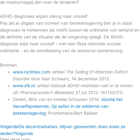
de maatschappij dan over de kinderen?
ADHD-diagnoses wijzen stevig naar onszelf
Pas als je uitgaat van vormen van betekenisgeving ben je in staat
diagnoses te herkennen als misfit tussen de oriëntatie van iemand en
de definitie van de situatie die de omgeving oplegt. De ADHD-
diagnose wijst naar onszelf – met een fikse rationele-sociale
oriëntatie – en de ontwikkeling van de westerse samenleving.
Bronnen
www.nytimes.com
: artikel
The Selling of Attention Deficit
Disorder
door Alan Schwarz, 14 december 2013.
www.sfk.nl
: artikel
Gebruik ADHD-middelen niet in te tomen
uit:
Pharmaceutisch Weekblad
27 juli 2012: 147(30/31).
Dinten, Wim van en Imelda Schouten 2014.
Voorbij het
Vanzelfsprekende; Op safari in de wildernis van
betekenisgeving
, Prometheus/Bert Bakker.
Volgende
De decentralisaties: blijven gemeenten doen zoals ze
deden?
Volgende
Deel deze post