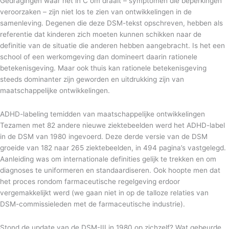
Gedragingen waar het in C om draait – symptomen die beperkingen
veroorzaken – zijn niet los te zien van ontwikkelingen in de
samenleving. Degenen die deze DSM-tekst opschreven, hebben als
referentie dat kinderen zich moeten kunnen schikken naar de
definitie van de situatie die anderen hebben aangebracht. Is het een
school of een werkomgeving dan domineert daarin rationele
betekenisgeving. Maar ook thuis kan rationele betekenisgeving
steeds dominanter zijn geworden en uitdrukking zijn van
maatschappelijke ontwikkelingen.
ADHD-labeling temidden van maatschappelijke ontwikkelingen
Tezamen met 82 andere nieuwe ziektebeelden werd het ADHD-label
in de DSM van 1980 ingevoerd. Deze derde versie van de DSM
groeide van 182 naar 265 ziektebeelden, in 494 pagina’s vastgelegd.
Aanleiding was om internationale definities gelijk te trekken en om
diagnoses te uniformeren en standaardiseren. Ook hoopte men dat
het proces rondom farmaceutische regelgeving erdoor
vergemakkelijkt werd (we gaan niet in op de talloze relaties van
DSM-commissieleden met de farmaceutische industrie).
Stond de update van de DSM-III in 1980 op zichzelf? Wat gebeurde