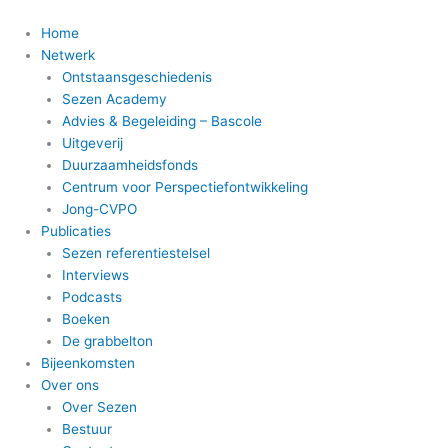
Ga
naar
Home
de
Netwerk
inhoud
Ontstaansgeschiedenis
Sezen Academy
Advies & Begeleiding – Bascole
Uitgeverij
Duurzaamheidsfonds
Centrum voor Perspectiefontwikkeling
Jong-CVPO
Publicaties
Sezen referentiestelsel
Interviews
Podcasts
Boeken
De grabbelton
Bijeenkomsten
Over ons
Over Sezen
Bestuur