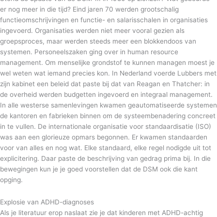
er nog meer in die tijd? Eind jaren 70 werden grootschalig
functieomschrijvingen en functie- en salarisschalen in organisaties
ingevoerd. Organisaties werden niet meer vooral gezien als
groepsproces, maar werden steeds meer een blokkendoos van
systemen. Personeelszaken ging over in human resource
management. Om menselijke grondstof te kunnen managen moest je
wel weten wat iemand precies kon. In Nederland voerde Lubbers met
zijn kabinet een beleid dat paste bij dat van Reagan en Thatcher: in
de overheid werden budgetten ingevoerd en integraal management.
In alle westerse samenlevingen kwamen geautomatiseerde systemen
de kantoren en fabrieken binnen om de systeembenadering concreet
in te vullen. De internationale organisatie voor standaardisatie (ISO)
was aan een glorieuze opmars begonnen. Er kwamen standaarden
voor van alles en nog wat. Elke standaard, elke regel nodigde uit tot
explicitering. Daar paste de beschrijving van gedrag prima bij. In die
bewegingen kun je je goed voorstellen dat de DSM ook die kant
opging.
Explosie van ADHD-diagnoses
Als je literatuur erop naslaat zie je dat kinderen met ADHD-achtig