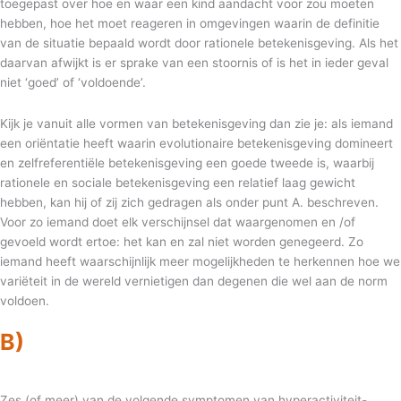
toegepast over hoe en waar een kind aandacht voor zou moeten
hebben, hoe het moet reageren in omgevingen waarin de definitie
van de situatie bepaald wordt door rationele betekenisgeving. Als het
daarvan afwijkt is er sprake van een stoornis of is het in ieder geval
niet ‘goed’ of ‘voldoende’.
Kijk je vanuit alle vormen van betekenisgeving dan zie je: als iemand
een oriëntatie heeft waarin evolutionaire betekenisgeving domineert
en zelfreferentiële betekenisgeving een goede tweede is, waarbij
rationele en sociale betekenisgeving een relatief laag gewicht
hebben, kan hij of zij zich gedragen als onder punt A. beschreven.
Voor zo iemand doet elk verschijnsel dat waargenomen en /of
gevoeld wordt ertoe: het kan en zal niet worden genegeerd. Zo
iemand heeft waarschijnlijk meer mogelijkheden te herkennen hoe we
variëteit in de wereld vernietigen dan degenen die wel aan de norm
voldoen.
B)
Zes (of meer) van de volgende symptomen van hyperactiviteit-